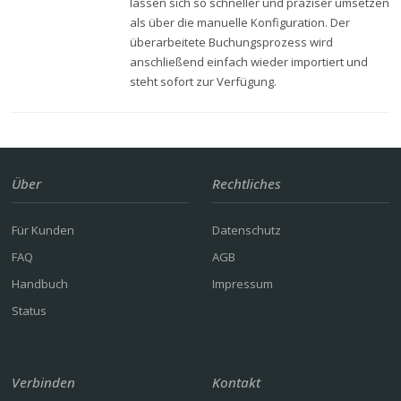
lassen sich so schneller und präziser umsetzen
als über die manuelle Konfiguration. Der
überarbeitete Buchungsprozess wird
anschließend einfach wieder importiert und
steht sofort zur Verfügung.
Über
Rechtliches
Für Kunden
Datenschutz
FAQ
AGB
Handbuch
Impressum
Status
Verbinden
Kontakt