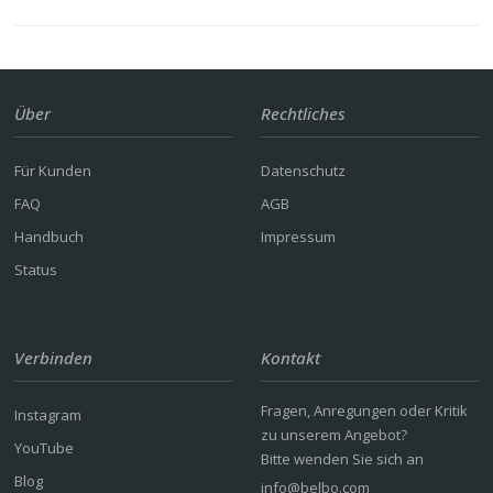
Über
Rechtliches
Für Kunden
Datenschutz
FAQ
AGB
Handbuch
Impressum
Status
Verbinden
Kontakt
Fragen, Anregungen oder Kritik
Instagram
zu unserem Angebot?
YouTube
Bitte wenden Sie sich an
Blog
info@belbo.com