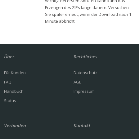
Wichtig: Bei ersten Abrufen kann kann das
Erzeugen des ZIPs lange dauern. Versuchen
Sie später erneut, wenn der Download nach 1
Minute abbricht.
Über
Rechtliches
Für Kunden
Datenschutz
FAQ
AGB
Handbuch
Impressum
Status
Verbinden
Kontakt