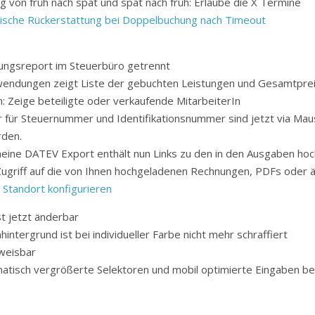
g von früh nach spät und spät nach früh: Erlaube die X Termine
ische Rückerstattung bei Doppelbuchung nach Timeout
ungsreport im Steuerbüro getrennt
rwendungen zeigt Liste der gebuchten Leistungen und Gesamtpre
n: Zeige beteiligte oder verkaufende MitarbeiterIn
r für Steuernummer und Identifikationsnummer sind jetzt via Ma
den.
eine DATEV Export enthält nun Links zu den in den Ausgaben ho
ugriff auf die von Ihnen hochgeladenen Rechnungen, PDFs oder ä
 Standort konfigurieren
t jetzt änderbar
ntergrund ist bei individueller Farbe nicht mehr schraffiert
weisbar
tisch vergrößerte Selektoren und mobil optimierte Eingaben be