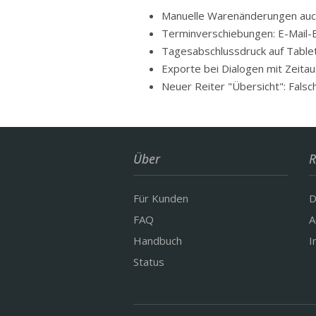
Manuelle Warenänderungen auch
Terminverschiebungen: E-Mail-B
Tagesabschlussdruck auf Tablet
Exporte bei Dialogen mit Zeita
Neuer Reiter "Übersicht": Falsc
Über
R
Für Kunden
D
FAQ
A
Handbuch
I
Status