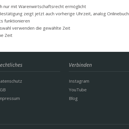
 nur mit Warenwirtschaftsrecht ermöglicht
estätigung zeigt jetzt auch vorherige Uhrzeit, analog Onlinebuc
s funktionieren
uswahl verwenden die gewählte Zeit
he Zeit
echtliches
Verbinden
atenschutz
Instagram
GB
YouTube
mpressum
Blog