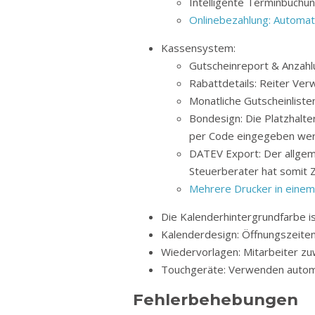
Intelligente Terminbuchun
Onlinebezahlung: Automat
Kassensystem:
Gutscheinreport & Anzahl
Rabattdetails: Reiter Ve
Monatliche Gutscheinliste
Bondesign: Die Platzhalte
per Code eingegeben wer
DATEV Export: Der allgem
Steuerberater hat somit Z
Mehrere Drucker in einem
Die Kalenderhintergrundfarbe is
Kalenderdesign: Öffnungszeitenhi
Wiedervorlagen: Mitarbeiter zu
Touchgeräte: Verwenden automa
Fehlerbehebungen