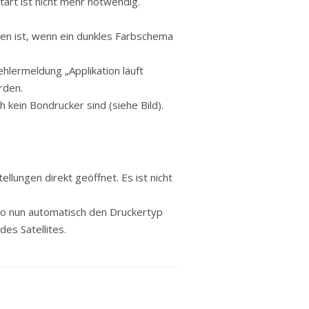
art ist nicht mehr notwendig.
en ist, wenn ein dunkles Farbschema
ehlermeldung „Applikation läuft
rden.
 kein Bondrucker sind (siehe Bild).
llungen direkt geöffnet. Es ist nicht
bo nun automatisch den Druckertyp
des Satellites.