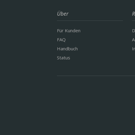
Über
R
Für Kunden
D
FAQ
A
Handbuch
I
Status