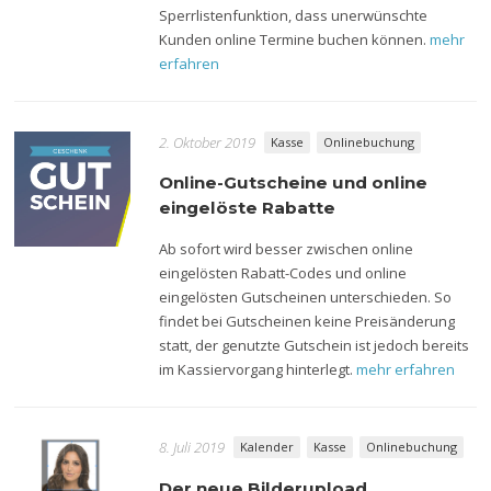
Sperrlistenfunktion, dass unerwünschte
Kunden online Termine buchen können.
mehr
erfahren
2. Oktober 2019
Kasse
Onlinebuchung
Online-Gutscheine und online
eingelöste Rabatte
Ab sofort wird besser zwischen online
eingelösten Rabatt-Codes und online
eingelösten Gutscheinen unterschieden. So
findet bei Gutscheinen keine Preisänderung
statt, der genutzte Gutschein ist jedoch bereits
im Kassiervorgang hinterlegt.
mehr erfahren
8. Juli 2019
Kalender
Kasse
Onlinebuchung
Der neue Bilderupload