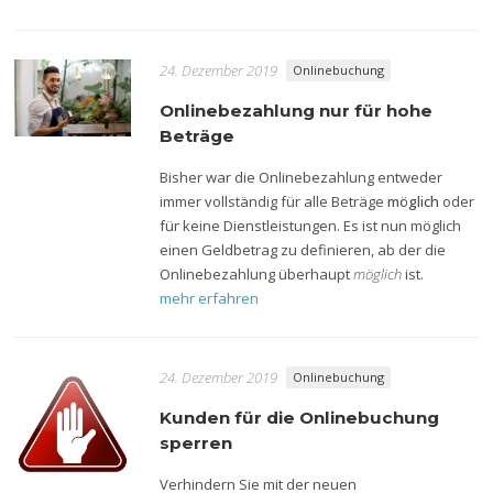
24. Dezember 2019
Onlinebuchung
Onlinebezahlung nur für hohe
Beträge
Bisher war die Onlinebezahlung entweder
immer vollständig für alle Beträge
möglich
oder
für keine Dienstleistungen. Es ist nun möglich
einen Geldbetrag zu definieren, ab der die
Onlinebezahlung überhaupt
möglich
ist.
mehr erfahren
24. Dezember 2019
Onlinebuchung
Kunden für die Onlinebuchung
sperren
Verhindern Sie mit der neuen