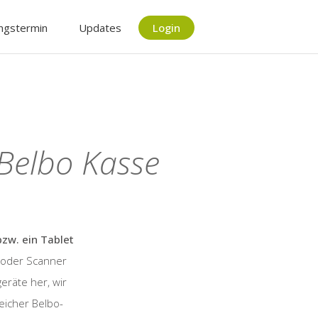
ngstermin
Updates
Login
 Belbo Kasse
bzw. ein Tablet
 oder Scanner
eräte her, wir
eicher Belbo-