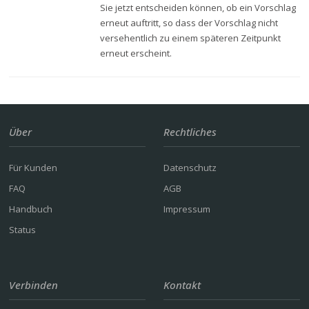
Sie jetzt entscheiden können, ob ein Vorschlag
erneut auftritt, so dass der Vorschlag nicht
versehentlich zu einem späteren Zeitpunkt
erneut erscheint.
Über
Rechtliches
Für Kunden
Datenschutz
FAQ
AGB
Handbuch
Impressum
Status
Verbinden
Kontakt