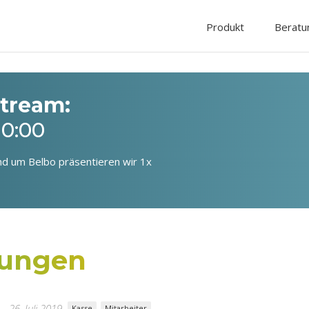
Produkt
Beratu
stream:
10:00
d um Belbo präsentieren wir 1x
rungen
26. Juli 2019
Kasse
Mitarbeiter