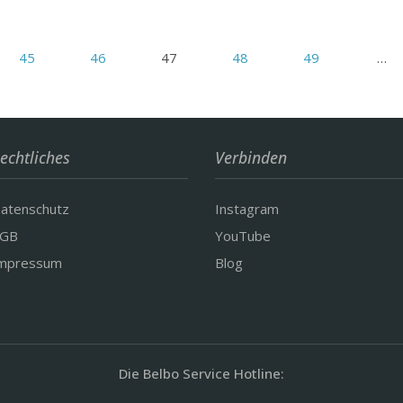
45
46
47
48
49
…
echtliches
Verbinden
atenschutz
Instagram
GB
YouTube
mpressum
Blog
Die Belbo Service Hotline: